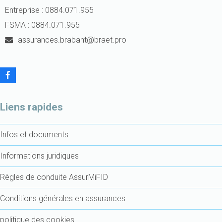
Entreprise : 0884.071.955
FSMA : 0884.071.955
assurances.brabant@braet.pro
F
a
c
e
Liens rapides
b
o
o
Infos et documents
k
Informations juridiques
Règles de conduite AssurMiFID
Conditions générales en assurances
politique des cookies