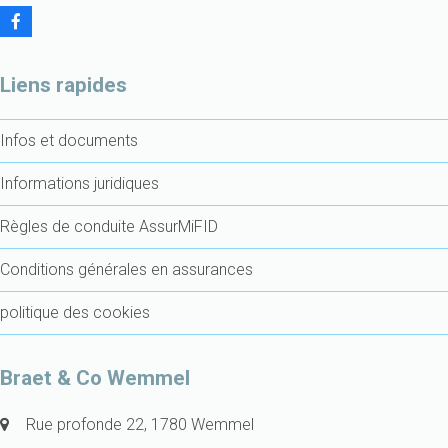
F
a
c
e
Liens rapides
b
o
o
Infos et documents
k
Informations juridiques
Règles de conduite AssurMiFID
Conditions générales en assurances
politique des cookies
Braet & Co Wemmel
Rue profonde 22, 1780 Wemmel