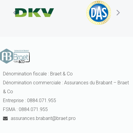
Next
Pre
Slide
Sli
Dénomination fiscale : Braet & Co
Dénomination commerciale : Assurances du Brabant – Braet
& Co
Entreprise : 0884.071.955
FSMA : 0884.071.955
assurances.brabant@braet.pro