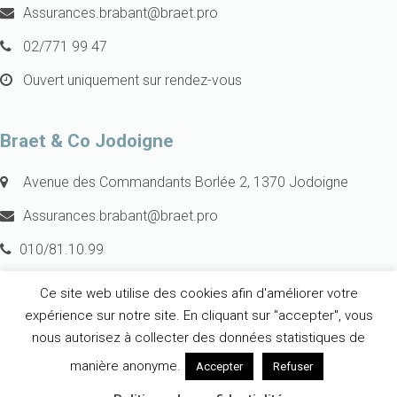
Assurances.brabant@braet.pro
02/771 99 47
Ouvert uniquement sur rendez-vous
Braet & Co Jodoigne
Avenue des Commandants Borlée 2, 1370 Jodoigne
Assurances.brabant@braet.pro
010/81.10.99
Ouvert du lundi au vendredi de 9h à 12h et de 13h à 17h
Ce site web utilise des cookies afin d'améliorer votre
Ouvert en dehors des heures d’ouverture sur rendez-vous
expérience sur notre site. En cliquant sur "accepter", vous
nous autorisez à collecter des données statistiques de
manière anonyme.
Accepter
Refuser
Copyright Braet & Co. 2026 - tous droits réservés -
Politique de