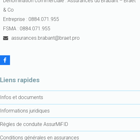
Dénomination commerciale : Assurances du Brabant – Braet
& Co
Entreprise : 0884.071.955
FSMA : 0884.071.955
assurances.brabant@braet.pro
F
a
c
e
Liens rapides
b
o
o
Infos et documents
k
Informations juridiques
Règles de conduite AssurMiFID
Conditions générales en assurances