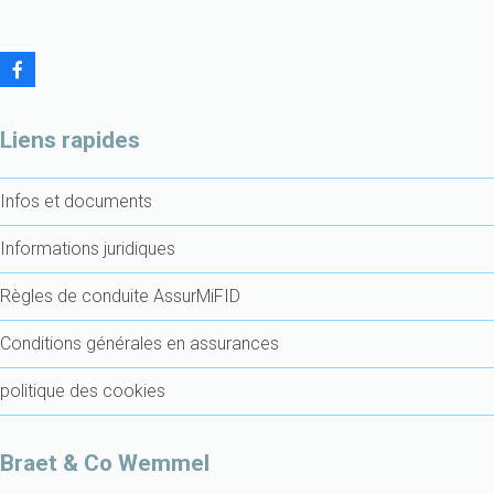
F
a
c
e
Liens rapides
b
o
o
Infos et documents
k
Informations juridiques
Règles de conduite AssurMiFID
Conditions générales en assurances
politique des cookies
Braet & Co Wemmel