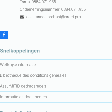
Fsma :0884.071.955
Ondernemingsnummer: 0884.071.955
assurances.brabant@braet.pro
F
a
c
e
Snelkoppelingen
b
o
o
Wettelijke informatie
k
Bibliothèque des conditions générales
AssurMiFID-gedragsregels
Informatie en documenten